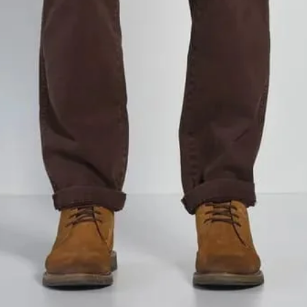
Ti sposi? Prenota il tuo
appuntamento
Prenota il tuo appuntamento. Riceverai la conferma ai recapiti forniti
Nome e Cognome
*
Telefono
*