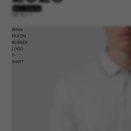
Men's Selection
SEE ALL ->
White
FAXON
RUBBER
LOGO
T-
SHIRT