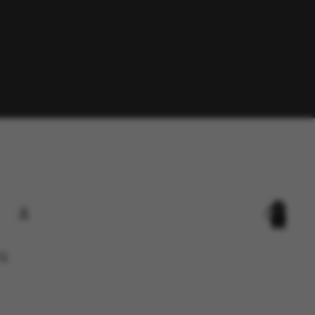
Total
items
in
cart:
0
Account
Other sign in options
Orders
Profile