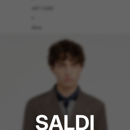
GIFT CARD
More
SALDI