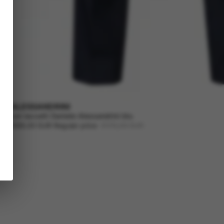
LE ALESSANDRINI
ne con laccetti Daniele Alessandrini blu
ice
€89,00 EUR
Regular price
€179,00 EUR