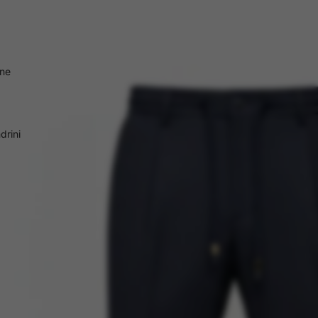
one
drini