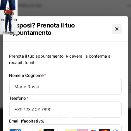
full
Politica di reso
screen
Open
Spedizione
image in
Ti sposi? Prenota il tuo
full
appuntamento
screen
Pagamenti Sicuri
Spedizione tracciata
Prenota il tuo appuntamento. Riceverai la conferma ai
recapiti forniti
Reso entro 14 giorni
Nome e Cognome
*
Moda dal 1960
Trova in negozio
Chat assistenza ↗
You might be interested in
Telefono
*
Servizio Clienti
Pagamenti sicuri
Email (facoltativo)
Payment methods