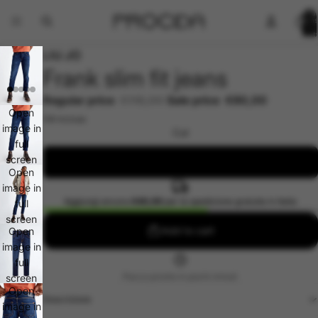
Total
items
in
cart:
0
LIU JO
Frank slim fit jeans
Regular price
€116,00
Sale price
€60,00
Open
IVA inclusa
image in
Cut
full
screen
32
Open
image in
Aggiungi ancora
€40,00
per la spedizione gratuita in Italia
full
screen
Add to cart
Open
image in
full
Pacco pronto in pochi minuti
screen
Open
Descrizione
image in