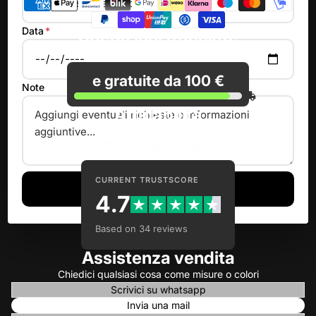
Data
*
Spedizioni tracciate
e gratuite da 100 €
Note
Affidabilità
Moda dal 1960
CURRENT TRUSTSCORE
Prenota
4.7
Based on 34 reviews
Assistenza vendita
Chiedici qualsiasi cosa come misure o colori
Scrivici su whatsapp
Invia una mail