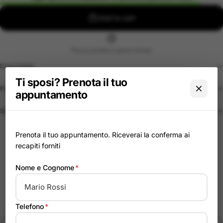
Add to cart
Pacco pronto in pochi minuti
Descrizione
Ti sposi? Prenota il tuo
Politica di reso
appuntamento
Spedizione
Prenota il tuo appuntamento. Riceverai la conferma ai
Pagamenti Sicuri
recapiti forniti
Spedizione tracciata
Nome e Cognome
*
Reso entro 14 giorni
Telefono
*
Moda dal 1960