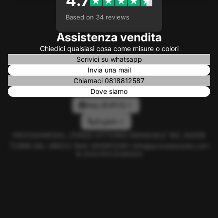
4.7
Based on 34 reviews
Assistenza vendita
Chiedici qualsiasi cosa come misure o colori
Scrivici su whatsapp
Invia una mail
Chiamaci 0818812587
Dove siamo
Italy (EUR €)
English
PROCIDAMODA, CORSO VITTORIO EMANUELE 160, 80059
TORRE DEL GRECO (NA) 0818812587 info@procidamoda.com
© 2026
PROCIDAMODA