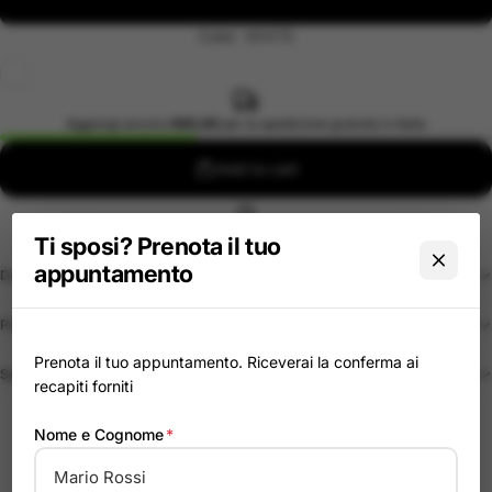
Color
WHITE
Aggiungi ancora
€60,00
per la spedizione gratuita in Italia
Add to cart
Pacco pronto in pochi minuti
Ti sposi? Prenota il tuo
appuntamento
Descrizione
Politica di reso
Prenota il tuo appuntamento. Riceverai la conferma ai
Spedizione
recapiti forniti
Nome e Cognome
*
Pagamenti Sicuri
Spedizione tracciata