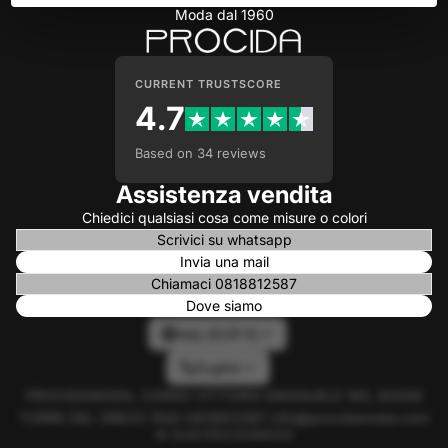
Moda dal 1960
CURRENT TRUSTSCORE
4.7
Based on 34 reviews
Assistenza vendita
Chiedici qualsiasi cosa come misure o colori
Scrivici su whatsapp
Invia una mail
Chiamaci 0818812587
Dove siamo
Italy (EUR €)
English
PROCIDAMODA, CORSO VITTORIO EMANUELE 160, 80059
TORRE DEL GRECO (NA) 0818812587 info@procidamoda.com
© 2026
PROCIDAMODA