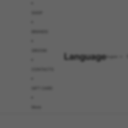
SHOP
BRANDS
GROOM
Language
CONTACTS
GIFT CARD
More