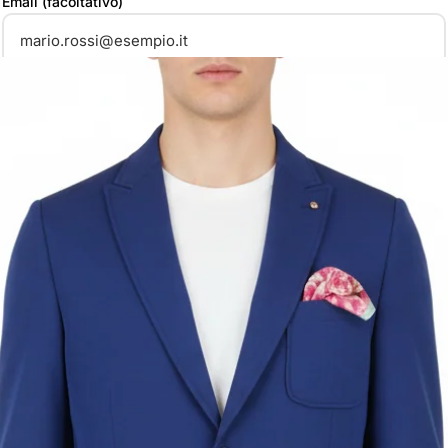
Email (facoltativo)
Data
*
Note
Prenota