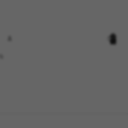
Total
items
in
cart:
0
Account
Other sign in options
Orders
Profile