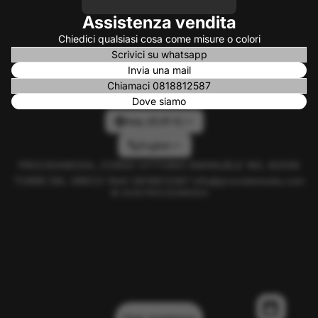
Assistenza vendita
Chiedici qualsiasi cosa come misure o colori
Scrivici su whatsapp
Invia una mail
Chiamaci 0818812587
Dove siamo
Italy (EUR €)
English
PROCIDAMODA, CORSO VITTORIO EMANUELE 160, 80059
TORRE DEL GRECO (NA) 0818812587 info@procidamoda.com
© 2026
PROCIDAMODA