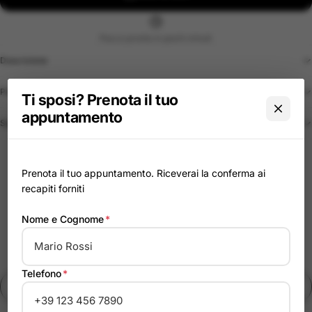
Pacco pronto in pochi minuti
Descrizione
Politica di reso
Ti sposi? Prenota il tuo
appuntamento
Spedizione
Pagamenti Sicuri
Prenota il tuo appuntamento. Riceverai la conferma ai
recapiti forniti
Spedizione tracciata
Nome e Cognome
*
Reso entro 14 giorni
Moda dal 1960
Telefono
*
Trova in negozio
Chat assistenza ↗
You might be interested in